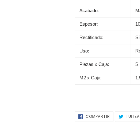
Acabado:
M
Espesor:
1
Rectificado:
Sí
Uso:
Re
Piezas x Caja:
5
M2 x Caja:
1
COMPARTIR
COMPARTIR
TUITE
EN
FACEBOOK