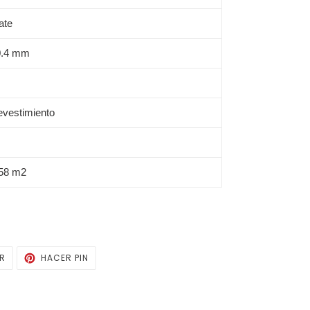
ate
0.4 mm
vestimiento
.58 m2
TUITEAR
PINEAR
AR
HACER PIN
EN
EN
TWITTER
PINTEREST