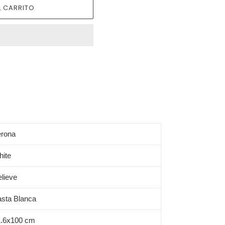
 CARRITO
erona
ite
lieve
sta Blanca
1.6x100 cm