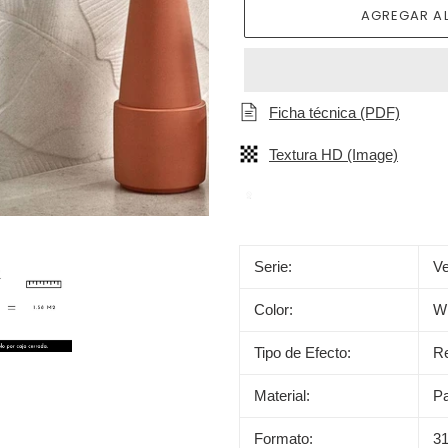
AGREGAR AL
Ficha técnica (PDF)
Textura HD (Image)
Agregando
el
Serie:
V
producto
a
Color:
Wh
tu
carrito
Tipo de Efecto:
Re
de
compra
Material:
Pa
Formato:
3