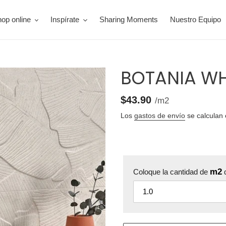
op online
Inspírate
Sharing Moments
Nuestro Equipo
BOTANIA WH
1.58
Precio
$43.90
por
/
m2
unitario
Los
gastos de envío
se calculan 
m2
Coloque la cantidad de
q