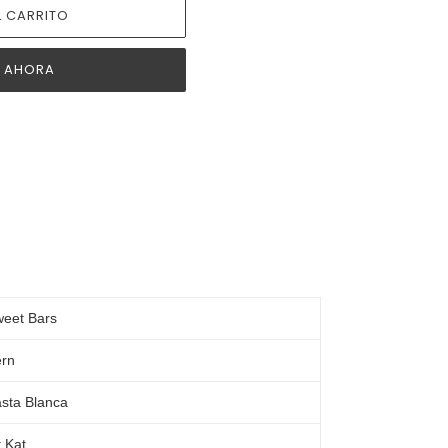
 CARRITO
 AHORA
eet Bars
rn
sta Blanca
t Kat