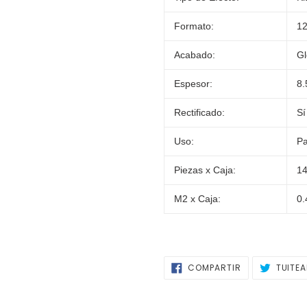
Formato:
12
Acabado:
Gl
Espesor:
8
Rectificado:
Sí
Uso:
P
Piezas x Caja:
1
M2 x Caja:
0
COMPARTIR
COMPARTIR
TUITE
EN
FACEBOOK