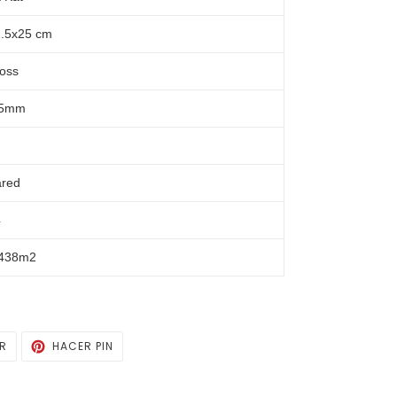
.5x25 cm
oss
.5mm
ared
4
.438m2
TUITEAR
PINEAR
AR
HACER PIN
EN
EN
TWITTER
PINTEREST