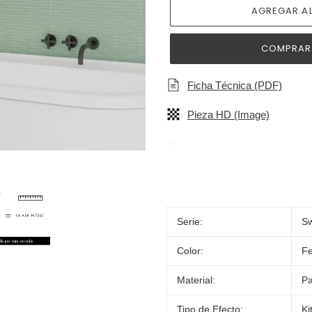
AGREGAR AL
COMPRAR
Ficha Técnica (PDF)
Pieza HD (Image)
Agregando
el
producto
a
Serie:
Sw
tu
carrito
Color:
Fe
de
compra
Material:
Pa
Tipo de Efecto:
Ki