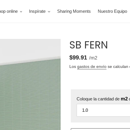
op online
Inspírate
Sharing Moments
Nuestro Equipo
SB FERN
0.438
Precio
$99.91
por
/
m2
unitario
Los
gastos de envío
se calculan 
m2
Coloque la cantidad de
q