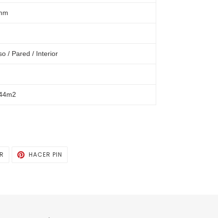
mm
so / Pared / Interior
.44m2
TUITEAR
PINEAR
AR
HACER PIN
EN
EN
TWITTER
PINTEREST