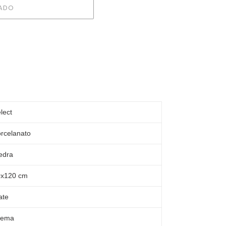
ADO
lect
rcelanato
edra
0x120 cm
ate
rema