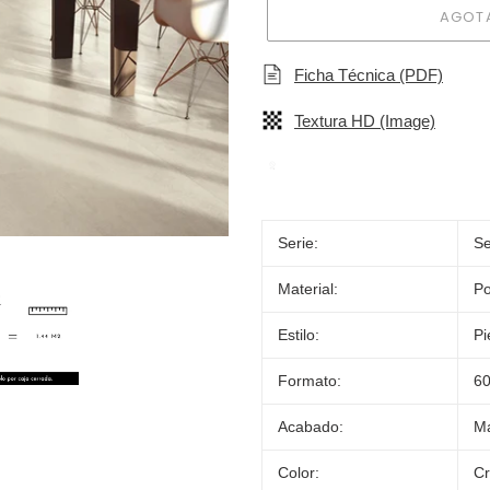
AGOT
Ficha Técnica (PDF)
Textura HD (Image)
Agregando
el
Serie:
Se
producto
a
Material:
Po
tu
carrito
Estilo:
Pi
de
compra
Formato:
6
Acabado:
M
Color:
C