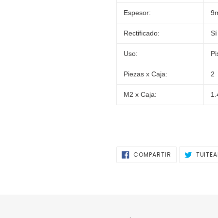
Espesor:
9
Rectificado:
Sí
Uso:
Pi
Piezas x Caja:
2
M2 x Caja:
1
COMPARTIR
COMPARTIR
TUITE
EN
FACEBOOK