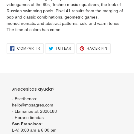
videogames of the 80s, Techno music equalizers, the look of
Russian swimming pools. Pixel 41 results from the merging of
pop and classic combinations, geometric games,
monochromatic and abstract patterns, cold and warm tones.
The time of colors has come.
COMPARTIR
TUITEAR
PINEAR
COMPARTIR
TUITEAR
HACER PIN
EN
EN
EN
FACEBOOK
TWITTER
PINTEREST
¿Necesitas ayuda?
- Escríbenos:
hello@mosagres.com
- Llámanos al: 2820188
- Horario tiendas:
San Francisco:
L-V: 9:00 am a 6:00 pm