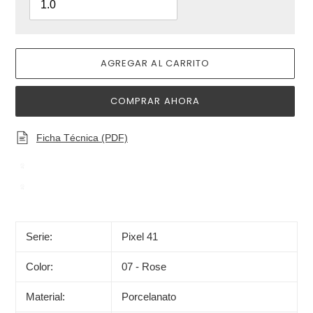
AGREGAR AL CARRITO
COMPRAR AHORA
Ficha Técnica (PDF)
Agregando
el
producto
Serie:
Pixel 41
a
tu
Color:
07 - Rose
carrito
de
Material:
Porcelanato
compra