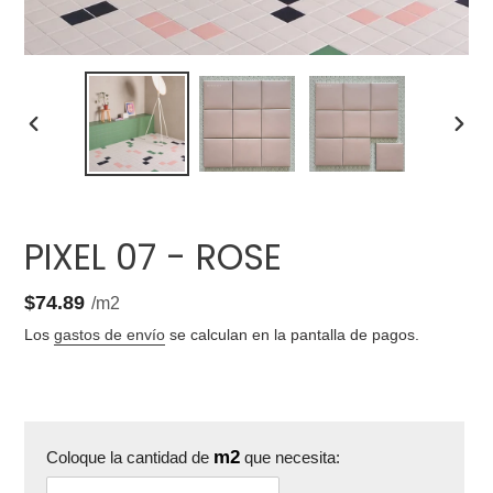
ANTERIOR
SIGU
DIAPOSITIVA
DIAP
PIXEL 07 - ROSE
0.37
Precio
$74.89
por
/
m2
unitario
Los
gastos de envío
se calculan en la pantalla de pagos.
m2
Coloque la cantidad de
que necesita: