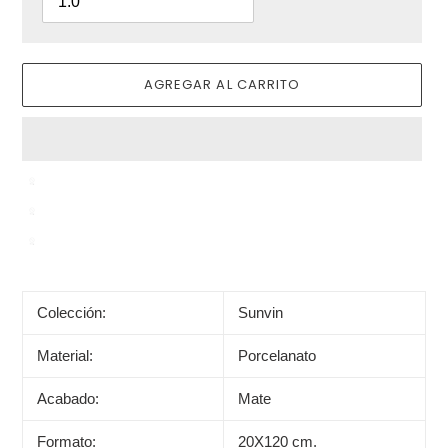
AGREGAR AL CARRITO
Agregando
el
producto
Colección:
Sunvin
a
tu
Material:
Porcelanato
carrito
de
Acabado:
Mate
compra
Formato:
20X120 cm.