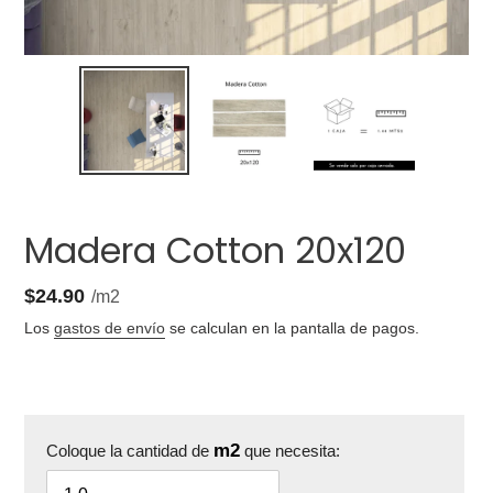
Madera Cotton 20x120
1.44
Precio
$24.90
por
/
m2
unitario
Los
gastos de envío
se calculan en la pantalla de pagos.
m2
Coloque la cantidad de
que necesita: