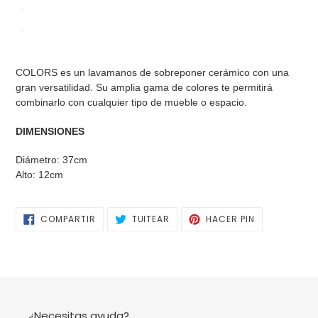
Agregando
el
COLORS es un lavamanos de sobreponer cerámico con una
producto
gran versatilidad. Su amplia gama de colores te permitirá
a
combinarlo con cualquier tipo de mueble o espacio.
tu
carrito
DIMENSIONES
de
compra
Diámetro: 37cm
Alto: 12cm
COMPARTIR
TUITEAR
PINEAR
COMPARTIR
TUITEAR
HACER PIN
EN
EN
EN
FACEBOOK
TWITTER
PINTEREST
¿Necesitas ayuda?