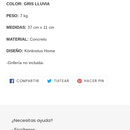
a
COLOR:
GRIS LLUVIA
tu
carrito
PESO:
7
kg
de
compra
MEDIDAS:
37 cm x 11 cm
MATERIAL:
Concreto
DISEÑO:
Könkretus Home
-Grifería no incluida-
COMPARTIR
TUITEAR
PINEAR
COMPARTIR
TUITEAR
HACER PIN
EN
EN
EN
FACEBOOK
TWITTER
PINTEREST
¿Necesitas ayuda?
- Escríbenos: