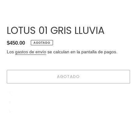
LOTUS 01 GRIS LLUVIA
Precio
$450.00
AGOTADO
habitual
Los
gastos de envío
se calculan en la pantalla de pagos.
AGOTADO
Agregando
el
producto