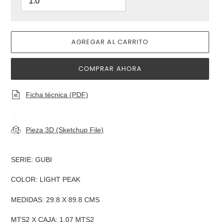
AGREGAR AL CARRITO
COMPRAR AHORA
Ficha técnica (PDF)
Pieza 3D (Sketchup File)
Agregando
el
SERIE: GUBI
producto
a
COLOR: LIGHT PEAK
tu
carrito
MEDIDAS: 29.8 X 89.8 CMS
de
compra
MTS2 X CAJA: 1.07 MTS2