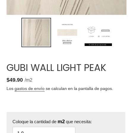
GUBI WALL LIGHT PEAK
1.07
Precio
$49.90
por
/
m2
unitario
Los
gastos de envío
se calculan en la pantalla de pagos.
m2
Coloque la cantidad de
que necesita: