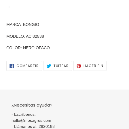
Agregando
el
MARCA: BONGIO
producto
a
MODELO: AC 82538
tu
carrito
COLOR: NERO OPACO
de
compra
COMPARTIR
TUITEAR
PINEAR
COMPARTIR
TUITEAR
HACER PIN
EN
EN
EN
FACEBOOK
TWITTER
PINTEREST
¿Necesitas ayuda?
- Escríbenos:
hello@mosagres.com
- Llámanos al: 2820188