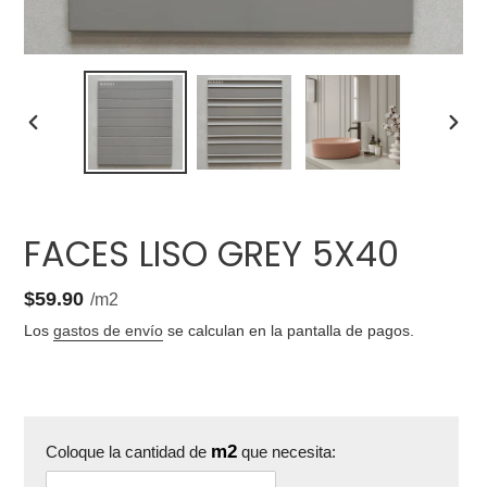
ANTERIOR
SIGU
DIAPOSITIVA
DIAP
FACES LISO GREY 5X40
1.12
Precio
$59.90
por
/
m2
unitario
Los
gastos de envío
se calculan en la pantalla de pagos.
m2
Coloque la cantidad de
que necesita: