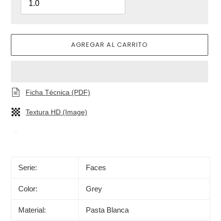
AGREGAR AL CARRITO
Ficha Técnica (PDF)
Textura HD (Image)
Agregando
el
producto
Serie:
Faces
a
tu
Color:
Grey
carrito
de
Material:
Pasta Blanca
compra