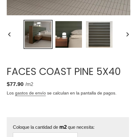
ANTERIOR
SIGU
DIAPOSITIVA
DIAP
FACES COAST PINE 5X40
1.08
Precio
$77.90
por
/
m2
unitario
Los
gastos de envío
se calculan en la pantalla de pagos.
m2
Coloque la cantidad de
que necesita: