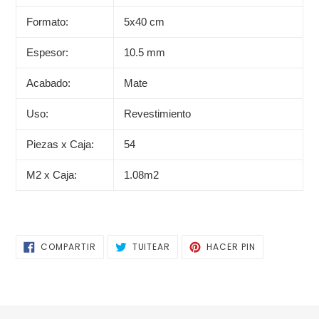
compra
Formato:
5x40 cm
Espesor:
10.5 mm
Acabado:
Mate
Uso:
Revestimiento
Piezas x Caja:
54
M2 x Caja:
1.08m2
COMPARTIR
TUITEAR
PINEAR
COMPARTIR
TUITEAR
HACER PIN
EN
EN
EN
FACEBOOK
TWITTER
PINTEREST