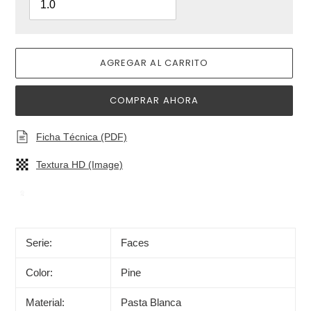
AGREGAR AL CARRITO
COMPRAR AHORA
Ficha Técnica (PDF)
Textura HD (Image)
Agregando
el
producto
Serie:
Faces
a
tu
Color:
Pine
carrito
de
Material:
Pasta Blanca