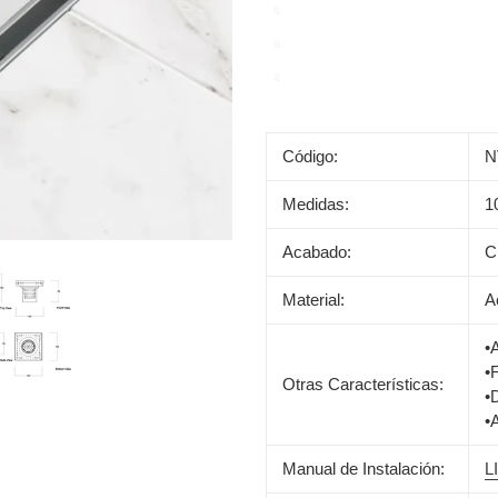
Agregando
el
Código:
N
producto
a
Medidas:
1
tu
carrito
Acabado:
C
de
compra
Material:
A
•
•F
Otras Características:
•
•
Manual de Instalación:
L