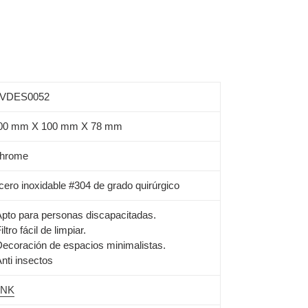
VDES0052
00 mm X 100 mm X 78 mm
hrome
cero inoxidable #304 de grado quirúrgico
Apto para personas discapacitadas.
iltro fácil de limpiar.
Decoración de espacios minimalistas.
Anti insectos
INK