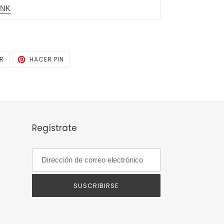
INK
TUITEAR
PINEAR
AR
HACER PIN
EN
EN
TWITTER
PINTEREST
Regístrate
SUSCRIBIRSE