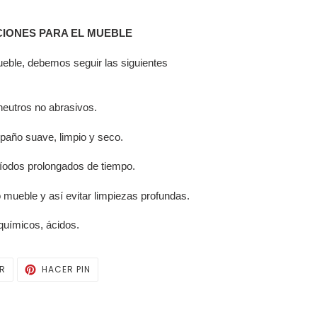
IONES PARA EL MUEBLE
ueble, debemos seguir las siguientes
 neutros no abrasivos.
 paño suave, limpio y seco.
ríodos prolongados de tiempo.
o mueble y así evitar limpiezas profundas.
químicos, ácidos.
TUITEAR
PINEAR
AR
HACER PIN
EN
EN
TWITTER
PINTEREST