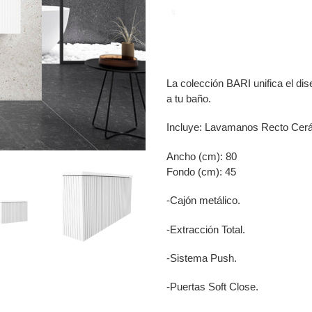
Agregando
el
producto
a
La colección BARI unifica el dis
tu
a tu baño.
carrito
de
Incluye: Lavamanos Recto Cer
compra
Ancho (cm): 80
Fondo (cm): 45
-Cajón metálico.
-Extracción Total.
-Sistema Push.
-Puertas Soft Close.